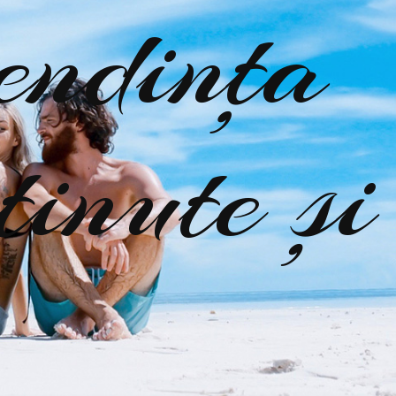
tendința
ținute și