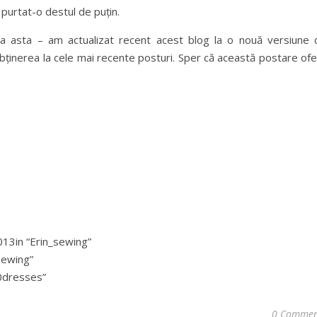
urtat-o ​​destul de puțin.
 asta – am actualizat recent acest blog la o nouă versiune 
ținerea la cele mai recente posturi. Sper că această postare ofe
013in “Erin_sewing”
sewing”
00dresses”
0 Commen