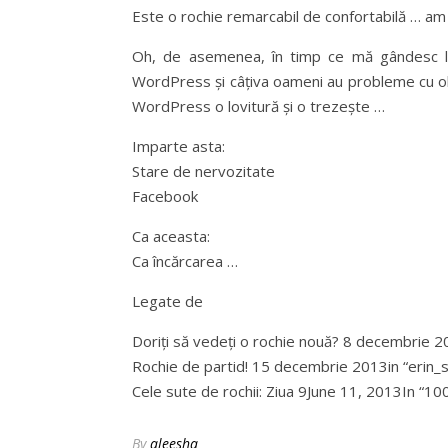
Este o rochie remarcabil de confortabilă … am p
Oh, de asemenea, în timp ce mă gândesc la
WordPress și câțiva oameni au probleme cu ob
WordPress o lovitură și o trezește …
Imparte asta:
Stare de nervozitate
Facebook
Ca aceasta:
Ca încărcarea …
Legate de
Doriți să vedeți o rochie nouă? 8 decembrie 2
Rochie de partid! 15 decembrie 2013in “erin_
Cele sute de rochii: Ziua 9June 11, 2013In “1
By
aleesha