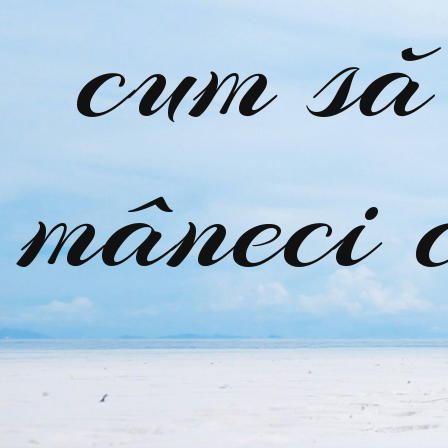
cum să 
mâneci c