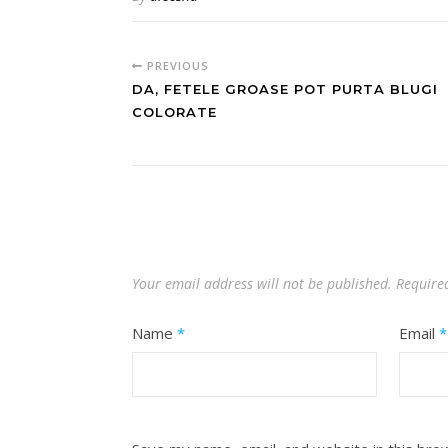
PREVIOUS
DA, FETELE GROASE POT PURTA BLUGI
COLORATE
Your email address will not be published.
Require
Name
*
Email
*