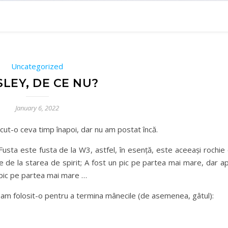
Uncategorized
SLEY, DE CE NU?
January 6, 2022
ăcut-o ceva timp înapoi, dar nu am postat încă.
Fusta este fusta de la W3, astfel, în esență, este aceeași rochie
e de la starea de spirit; A fost un pic pe partea mai mare, dar a
 pic pe partea mai mare …
 am folosit-o pentru a termina mânecile (de asemenea, gâtul):