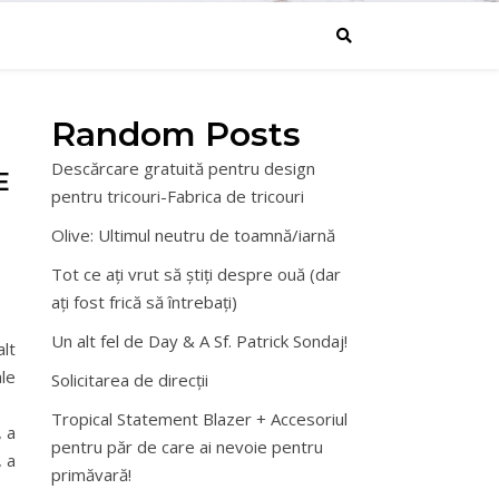
Random Posts
Descărcare gratuită pentru design
E
pentru tricouri-Fabrica de tricouri
Olive: Ultimul neutru de toamnă/iarnă
Tot ce ați vrut să știți despre ouă (dar
ați fost frică să întrebați)
Un alt fel de Day & A Sf. Patrick Sondaj!
lt
ale
Solicitarea de direcții
Tropical Statement Blazer + Accesoriul
, a
pentru păr de care ai nevoie pentru
, a
primăvară!