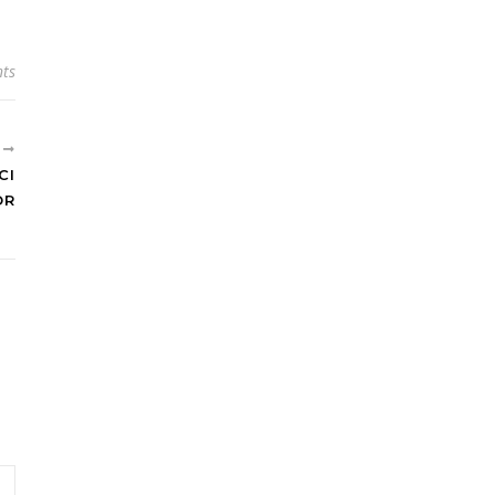
ts
R
CI
OR