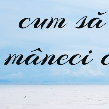
cum să 
mâneci c