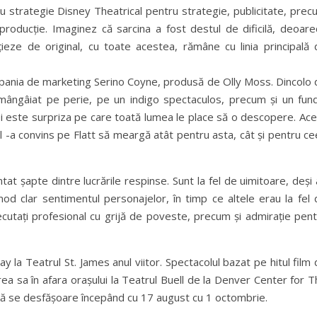
ru strategie Disney Theatrical pentru strategie, publicitate, pre
producție. Imaginez că sarcina a fost destul de dificilă, deoare
ieze de original, cu toate acestea, rămâne cu linia principală 
ompania de marketing Serino Coyne, produsă de Olly Moss. Dincolo
mângâiat pe perie, pe un indigo spectaculos, precum și un fund
nei este surpriza pe care toată lumea le place să o descopere. Ac
 l -a convins pe Flatt să meargă atât pentru asta, cât și pentru c
șapte dintre lucrările respinse. Sunt la fel de uimitoare, deși 
od clar sentimentul personajelor, în timp ce altele erau la fel 
ecutați profesional cu grijă de poveste, precum și admirație pen
 la Teatrul St. James anul viitor. Spectacolul bazat pe hitul film
ea sa în afara orașului la Teatrul Buell de la Denver Center for 
să se desfășoare începând cu 17 august cu 1 octombrie.