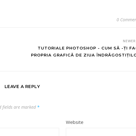
0 Commen
NEWE
TUTORIALE PHOTOSHOP - CUM SĂ -ȚI FA
PROPRIA GRAFICĂ DE ZIUA ÎNDRĂGOSTIȚIL
LEAVE A REPLY
d fields are marked
*
Website