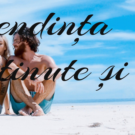
tendința
ținute și