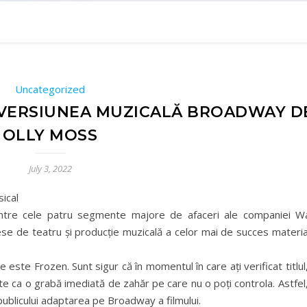
Uncategorized
 VERSIUNEA MUZICALĂ BROADWAY D
OLLY MOSS
July 3, 2022
ical
intre cele patru segmente majore de afaceri ale companiei Wa
ese de teatru și producție muzicală a celor mai de succes materi
 este Frozen. Sunt sigur că în momentul în care ați verificat titlul
ste ca o grabă imediată de zahăr pe care nu o poți controla. Astfel
publicului adaptarea pe Broadway a filmului.