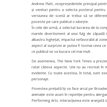
Andrew Flatt, vicepreședintele principal pent
și venituri pentru a selecta posterul pentru 
versiunea de scenă ar trebui să se diferenț
poveste pe care publicul o iubește.
În cele din urmă, a selectat lucrarea de la c
marele divertisment al unui fulg de zăpadă 
albastru înghețat, impactul nefavorabil al zo
aspect al surprizei ar putea fi tocmai ceea ce
ce publicul se va bucura cel mai mult.
De asemenea, The New York Times a prezentat 
ratat câteva aspecte. Unii nu au recreat în m
evidente. Cu toate acestea, în total, sunt ex
personaje.
Povestea prețuită își va face arcul pe Broadway
animație este acum în repetiție pentru alergar
Performing Arts. Interacțiunea este aranjată 