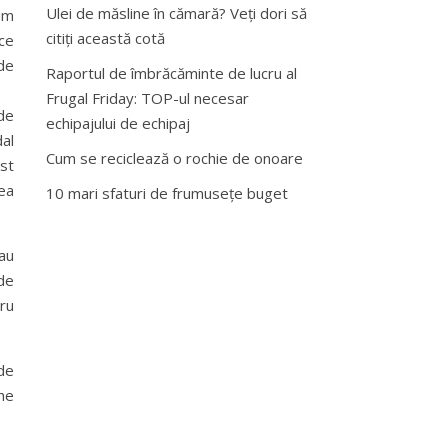
Ulei de măsline în cămară? Veți dori să
cum
citiți această cotă
ce
de
Raportul de îmbrăcăminte de lucru al
Frugal Friday: TOP-ul necesar
 de
echipajului de echipaj
al
Cum se reciclează o rochie de onoare
est
eea
10 mari sfaturi de frumusețe buget
au
de
tru
 de
The