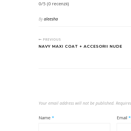
0/5 (0 recenzii)
By
aleesha
PREVIOUS
NAVY MAXI COAT + ACCESORII NUDE
Your email address will not be published.
Require
Name
*
Email
*