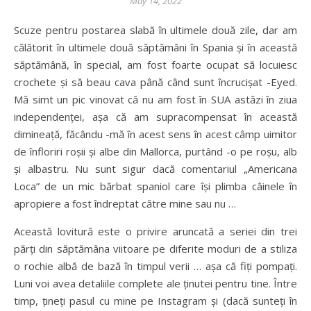
May 14, 2022
Scuze pentru postarea slabă în ultimele două zile, dar am
călătorit în ultimele două săptămâni în Spania și în această
săptămână, în special, am fost foarte ocupat să locuiesc
crochete și să beau cava până când sunt încrucișat -Eyed.
Mă simt un pic vinovat că nu am fost în SUA astăzi în ziua
independenței, așa că am supracompensat în această
dimineață, făcându -mă în acest sens în acest câmp uimitor
de înfloriri roșii și albe din Mallorca, purtând -o pe roșu, alb
și albastru. Nu sunt sigur dacă comentariul „Americana
Loca” de un mic bărbat spaniol care își plimba câinele în
apropiere a fost îndreptat către mine sau nu …
Această lovitură este o privire aruncată a seriei din trei
părți din săptămâna viitoare pe diferite moduri de a stiliza
o rochie albă de bază în timpul verii … așa că fiți pompați.
Luni voi avea detaliile complete ale ținutei pentru tine. Între
timp, țineți pasul cu mine pe Instagram și (dacă sunteți în