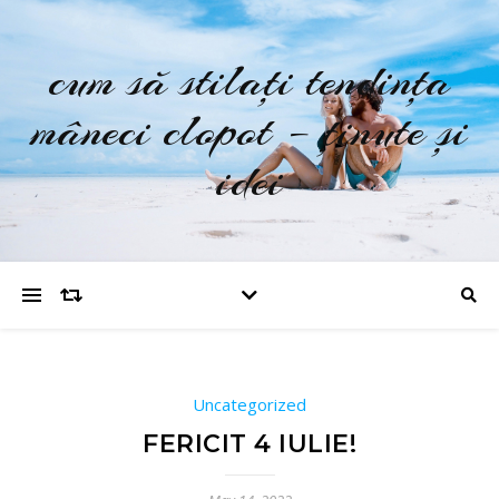
cum să stilați tendința
mâneci clopot – ținute și
idei
Uncategorized
FERICIT 4 IULIE!