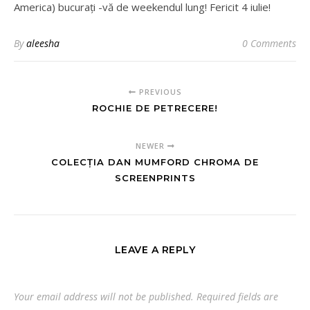
America) bucurați -vă de weekendul lung! Fericit 4 iulie!
By
aleesha
0 Comments
PREVIOUS
ROCHIE DE PETRECERE!
NEWER
COLECȚIA DAN MUMFORD CHROMA DE
SCREENPRINTS
LEAVE A REPLY
Your email address will not be published.
Required fields are