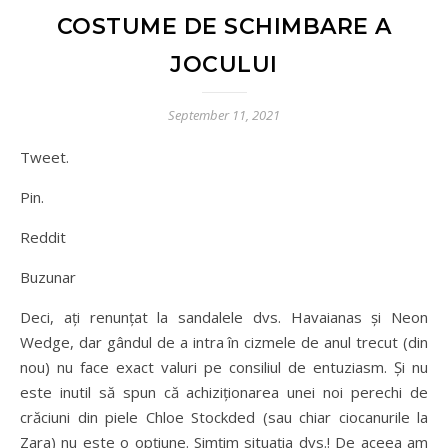
COSTUME DE SCHIMBARE A
JOCULUI
September 11, 2021
Tweet.
Pin.
Reddit
Buzunar
Deci, ați renunțat la sandalele dvs. Havaianas și Neon
Wedge, dar gândul de a intra în cizmele de anul trecut (din
nou) nu face exact valuri pe consiliul de entuziasm. Și nu
este inutil să spun că achiziționarea unei noi perechi de
crăciuni din piele Chloe Stockded (sau chiar ciocanurile la
Zara) nu este o opțiune. Simțim situația dvs.! De aceea am