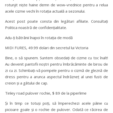
rotunjit niște haine demn de wow-vrednice pentru a relua
acele cizme vechi în rotația actuală a sezonului.
Acest post poate consta din legături afiliate. Consultați
Politica noastră de confidențialitate.
Adu-ți bătrânii înapoi în rotația de modă
MIDI FURES, 49.99 dolari din secretul lui Victoria
Bine, o să spunem. Suntem obsedați de cizme cu toc înalt!
Au devenit pantofii noștri pentru îmbrăcăminte de birou de
zi cu zi. Schimbați-vă pompele pentru o cizmă de gleznă de
dress pentru a arunca aspectul îndrăzneț al unei fusti de
creion și a gâtului de cap.
Tinley road pulover rochie, $ 89 de la piperlime
Și în timp ce totuși poți, să împerechezi acele pâine cu
picioare goale și o rochie de pulover. Odată ce răcirea de