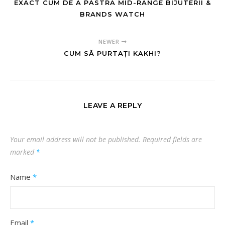
EXACT CUM DE A PĂSTRA MID-RANGE BIJUTERII &
BRANDS WATCH
NEWER
CUM SĂ PURTAȚI KAKHI?
LEAVE A REPLY
Your email address will not be published.
Required fields are
marked
*
Name
*
Email
*