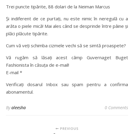
Trei puncte tipărite, 88 dolari de la Neiman Marcus
Și indiferent de ce purtați, nu este nimic în neregulă cu a
arăta o piele mică! Mai ales când se desprinde între pâine și
plăci plăcute tipărite.
Cum vă veți schimba cizmele vechi să se simtă proaspete?
Vă rugăm să lăsați acest câmp Guvernaget Buget
Fashionista în căsuța de e-mail!
E-mail *
Verificați dosarul Inbox sau spam pentru a confirma
abonamentul.
By
aleesha
0 Comments
PREVIOUS