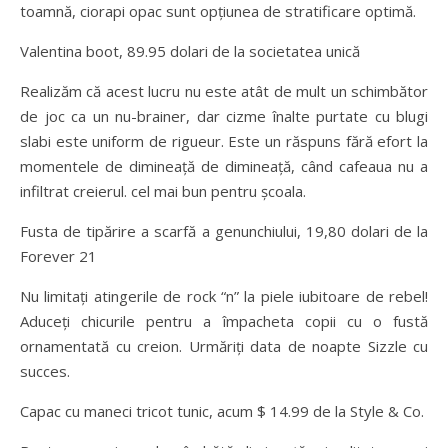
toamnă, ciorapi opac sunt opțiunea de stratificare optimă.
Valentina boot, 89.95 dolari de la societatea unică
Realizăm că acest lucru nu este atât de mult un schimbător
de joc ca un nu-brainer, dar cizme înalte purtate cu blugi
slabi este uniform de rigueur. Este un răspuns fără efort la
momentele de dimineață de dimineață, când cafeaua nu a
infiltrat creierul. cel mai bun pentru școala.
Fusta de tipărire a scarfă a genunchiului, 19,80 dolari de la
Forever 21
Nu limitați atingerile de rock “n” la piele iubitoare de rebel!
Aduceți chicurile pentru a împacheta copii cu o fustă
ornamentată cu creion. Urmăriți data de noapte Sizzle cu
succes.
Capac cu maneci tricot tunic, acum $ 14.99 de la Style & Co.