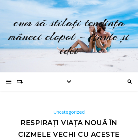
cum să stilați tendința
mâneci clopot – ținute și
idei
Uncategorized
RESPIRAȚI VIAȚA NOUĂ ÎN
CIZMELE VECHI CU ACESTE