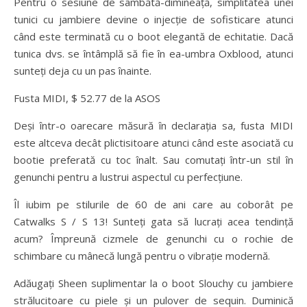
Pentru o sesiune de sâmbătă-dimineață, simplitatea unei
tunici cu jambiere devine o injecție de sofisticare atunci
când este terminată cu o boot elegantă de echitatie. Dacă
tunica dvs. se întâmplă să fie în ea-umbra Oxblood, atunci
sunteți deja cu un pas înainte.
Fusta MIDI, $ 52.77 de la ASOS
Deși într-o oarecare măsură în declarația sa, fusta MIDI
este altceva decât plictisitoare atunci când este asociată cu
bootie preferată cu toc înalt. Sau comutați într-un stil în
genunchi pentru a lustrui aspectul cu perfecțiune.
Îl iubim pe stilurile de 60 de ani care au coborât pe
Catwalks S / S 13! Sunteți gata să lucrați acea tendință
acum? Împreună cizmele de genunchi cu o rochie de
schimbare cu mânecă lungă pentru o vibrație modernă.
Adăugați Sheen suplimentar la o boot Slouchy cu jambiere
strălucitoare cu piele și un pulover de sequin. Duminică