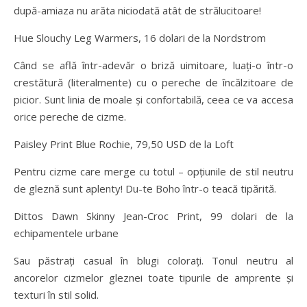
după-amiaza nu arăta niciodată atât de strălucitoare!
Hue Slouchy Leg Warmers, 16 dolari de la Nordstrom
Când se află într-adevăr o briză uimitoare, luați-o într-o
crestătură (literalmente) cu o pereche de încălzitoare de
picior. Sunt linia de moale și confortabilă, ceea ce va accesa
orice pereche de cizme.
Paisley Print Blue Rochie, 79,50 USD de la Loft
Pentru cizme care merge cu totul – opțiunile de stil neutru
de gleznă sunt aplenty! Du-te Boho într-o teacă tipărită.
Dittos Dawn Skinny Jean-Croc Print, 99 dolari de la
echipamentele urbane
Sau păstrați casual în blugi colorați. Tonul neutru al
ancorelor cizmelor gleznei toate tipurile de amprente și
texturi în stil solid.