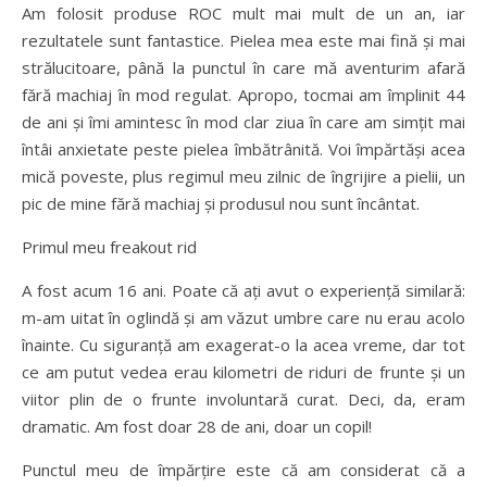
Am folosit produse ROC mult mai mult de un an, iar
rezultatele sunt fantastice. Pielea mea este mai fină și mai
strălucitoare, până la punctul în care mă aventurim afară
fără machiaj în mod regulat. Apropo, tocmai am împlinit 44
de ani și îmi amintesc în mod clar ziua în care am simțit mai
întâi anxietate peste pielea îmbătrânită. Voi împărtăși acea
mică poveste, plus regimul meu zilnic de îngrijire a pielii, un
pic de mine fără machiaj și produsul nou sunt încântat.
Primul meu freakout rid
A fost acum 16 ani. Poate că ați avut o experiență similară:
m-am uitat în oglindă și am văzut umbre care nu erau acolo
înainte. Cu siguranță am exagerat-o la acea vreme, dar tot
ce am putut vedea erau kilometri de riduri de frunte și un
viitor plin de o frunte involuntară curat. Deci, da, eram
dramatic. Am fost doar 28 de ani, doar un copil!
Punctul meu de împărțire este că am considerat că a