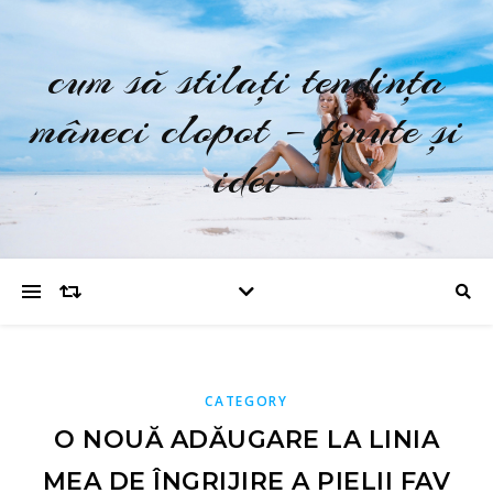
cum să stilați tendința
mâneci clopot – ținute și
idei
CATEGORY
O NOUĂ ADĂUGARE LA LINIA
MEA DE ÎNGRIJIRE A PIELII FAV