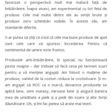
favorizat o perspectivă mult mai matură față de
îmbătrânire. Înapoi atunci, am experimentat cu tot felul de
produse. Cele mai multe dintre ele au simțit brute și
produse zero schimbări vizibile. În aceste zile, am
standarde diferite.
S-ar putea să știți că cred că cele mai bune produse de apel
sunt cele care vă sporesc încrederea. Pentru că
sentimentul de uimire este frumos.
Produsele anti-îmbătrânire, în special, nu funcționează
peste noapte – dar trebuie să facă ceva pe termen scurt
pentru a vă menține angajați. Am folosit o mulțime de
produse, variind de la costuri reduse la costisitoare. Și m-
am angajat să ROC ca o marcă, deoarece produsele se
aplică bine, simt matasy, miroase bine și asigură bariera
mea de umiditate a pielii și a pielii din soare și alte forțe
dăunătoare. Oh, și îmi fac pielea să arate mai tineri.