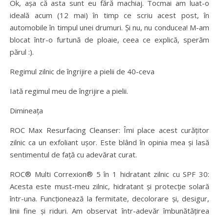
Ok, așa că asta sunt eu fără machiaj. Tocmai am luat-o
ideală acum (12 mai) în timp ce scriu acest post, în
automobile în timpul unei drumuri. Și nu, nu conducea! M-am
blocat într-o furtună de ploaie, ceea ce explică, sperăm
părul :).
Regimul zilnic de îngrijire a pielii de 40-ceva
Iată regimul meu de îngrijire a pielii.
Dimineața
ROC Max Resurfacing Cleanser: Îmi place acest curățitor
zilnic ca un exfoliant ușor. Este blând în opinia mea și lasă
sentimentul de față cu adevărat curat.
ROC® Multi Correxion® 5 în 1 hidratant zilnic cu SPF 30:
Acesta este must-meu zilnic, hidratant și protecție solară
într-una. Funcționează la fermitate, decolorare și, desigur,
linii fine și riduri. Am observat într-adevăr îmbunătățirea