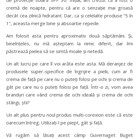
de protecție solară SPF 30. Inițial, am crezut că a fost o
cremă de noapte, pentru că are o senzație mai groasă
decât cea zilnică hidratant. Dar, ca și celelalte produse “5 în
1”, aceasta merge bine și absoarbe repede.
Am folosit asta pentru aproximativ două săptămâni. Și,
bineînțeles, nu mă așteptam la nimic diferit, dar îmi
păstrează pielea să se simtă moale și netedă.
Un alt lucru pe care îl voi arăta este asta. Mă deranjez de
produsele super-specifice de îngrijire a pielii, cum ar fi
crema de față pe care nu o puteți folosi pe ochi și crema de
gât pe care nu o puteți folosi pe față. Într-o zi, vom avea
branduri care vând crema de ochi ideală și crema de ochi
stângi, știi?
Un alt plus pentru noul produs multi-corexion este că este
oarecum întreg; Utilizați-l pe piept, gât și față.
Vă rugăm să lăsați acest câmp Guvernaget Buget