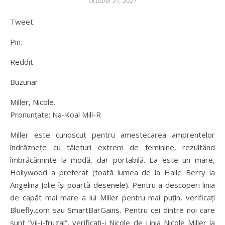
October 21, 2021
Tweet.
Pin.
Reddit
Buzunar
Miller, Nicole.
Pronunțate: Na-Koal Mill-R
Miller este cunoscut pentru amestecarea amprentelor
îndrăznețe cu tăieturi extrem de feminine, rezultând
îmbrăcăminte la modă, dar portabilă. Ea este un mare,
Hollywood a preferat (toată lumea de la Halle Berry la
Angelina Jolie își poartă desenele). Pentru a descoperi linia
de capăt mai mare a lui Miller pentru mai puțin, verificați
Bluefly.com sau SmartBarGains. Pentru cei dintre noi care
sunt “vii-i-frugal”, verificați-i Nicole de Linia Nicole Miller la