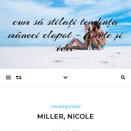
cum să stilați tendința
mâneci clopot – ținute și
idei
Uncategorized
MILLER, NICOLE