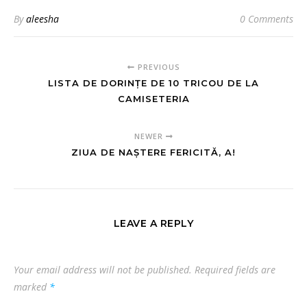
By
aleesha
0 Comments
PREVIOUS
LISTA DE DORINȚE DE 10 TRICOU DE LA
CAMISETERIA
NEWER
ZIUA DE NAȘTERE FERICITĂ, A!
LEAVE A REPLY
Your email address will not be published.
Required fields are
marked
*