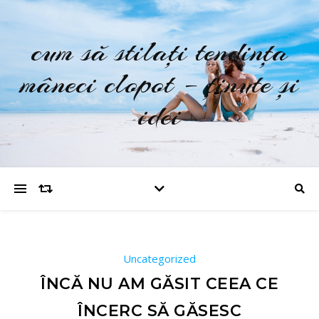
cum să stilați tendința
mâneci clopot – ținute și
idei
Uncategorized
ÎNCĂ NU AM GĂSIT CEEA CE
ÎNCERC SĂ GĂSESC