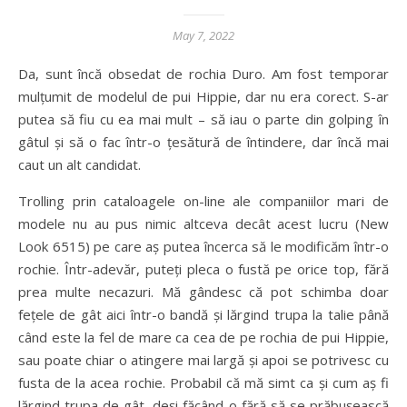
May 7, 2022
Da, sunt încă obsedat de rochia Duro. Am fost temporar
mulțumit de modelul de pui Hippie, dar nu era corect. S-ar
putea să fiu cu ea mai mult – să iau o parte din golping în
gâtul și să o fac într-o țesătură de întindere, dar încă mai
caut un alt candidat.
Trolling prin cataloagele on-line ale companiilor mari de
modele nu au pus nimic altceva decât acest lucru (New
Look 6515) pe care aș putea încerca să le modificăm într-o
rochie. Într-adevăr, puteți pleca o fustă pe orice top, fără
prea multe necazuri. Mă gândesc că pot schimba doar
fețele de gât aici într-o bandă și lărgind trupa la talie până
când este la fel de mare ca cea de pe rochia de pui Hippie,
sau poate chiar o atingere mai largă și apoi se potrivesc cu
fusta de la acea rochie. Probabil că mă simt ca și cum aș fi
lărgind trupa de gât, deși făcând-o fără să se prăbușească