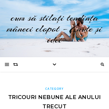
cum să stilați tendința
mâneci clopot – ținute și
idei
CATEGORY
TRICOURI NEBUNE ALE ANULUI
TRECUT