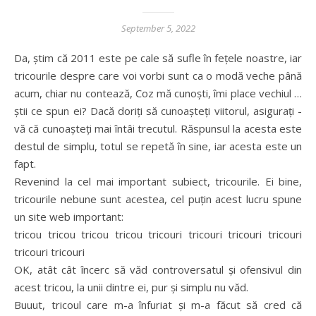
September 5, 2022
Da, știm că 2011 este pe cale să sufle în fețele noastre, iar
tricourile despre care voi vorbi sunt ca o modă veche până
acum, chiar nu contează, Coz mă cunoști, îmi place vechiul …
știi ce spun ei? Dacă doriți să cunoașteți viitorul, asigurați -
vă că cunoașteți mai întâi trecutul. Răspunsul la acesta este
destul de simplu, totul se repetă în sine, iar acesta este un
fapt.
Revenind la cel mai important subiect, tricourile. Ei bine,
tricourile nebune sunt acestea, cel puțin acest lucru spune
un site web important:
tricou tricou tricou tricou tricouri tricouri tricouri tricouri
tricouri tricouri
OK, atât cât încerc să văd controversatul și ofensivul din
acest tricou, la unii dintre ei, pur și simplu nu văd.
Buuut, tricoul care m-a înfuriat și m-a făcut să cred că