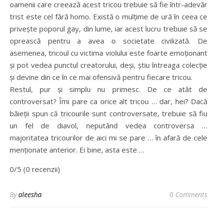
oamenii care creează acest tricou trebuie să fie într-adevăr
trist este cel fără homo. Există o mulțime de ură în ceea ce
privește poporul gay, din lume, iar acest lucru trebuie să se
oprească pentru a avea o societate civilizată. De
asemenea, tricoul cu victima violului este foarte emoționant
și pot vedea punctul creatorului, deși, știu întreaga colecție
și devine din ce în ce mai ofensivă pentru fiecare tricou.
Restul, pur și simplu nu primesc. De ce atât de
controversat? Îmi pare ca orice alt tricou … dar, hei? Dacă
băieții spun că tricourile sunt controversate, trebuie să fiu
un fel de diavol, neputând vedea controversa …
majoritatea tricourilor de aici mi se pare … în afară de cele
menționate anterior. Ei bine, asta este …
0/5 (0 recenzii)
By
aleesha
0 Comments