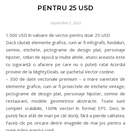
PENTRU 25 USD
September 5, 2022
1.500 USD în valoare de vector pentru doar 25 USD
Dacă căutați elemente grafice, cum ar fi infografii, fundaluri,
semne, etichete, pictograme de design plat, personaje
hipster, stiluri de epocă și multe altele, atunci aceasta este
cu siguranță o afacere pe care nu o puteți rata! Acordul
provine de la MightyDeals, iar pachetul Vector conține:
– 300 de date vectoriale premium – o mare varietate de
elemente grafice, cum ar fi proiectele de etichete vintage,
pictograme de design plat, personaje hipster, semne de
restaurant, modele geometrice abstracte. Toate sunt
complet scalabile, 100% vectori în format EPS. Deci, le
puteți face atât de mari pe cât doriți, fără a pierde calitatea.
Faceți clic pe oricare dintre imaginile de mai jos pentru a
pune mâna acestui copil: