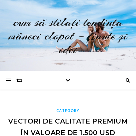
cum să stilați tendința
mâneci clopot – ținute și
idei
CATEGORY
VECTORI DE CALITATE PREMIUM
ÎN VALOARE DE 1.500 USD