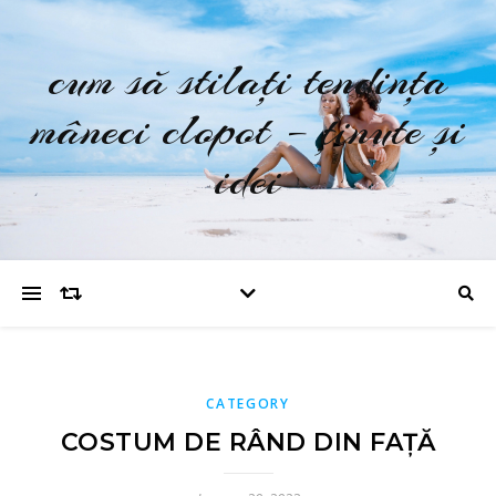
cum să stilați tendința
mâneci clopot – ținute și
idei
CATEGORY
COSTUM DE RÂND DIN FAȚĂ