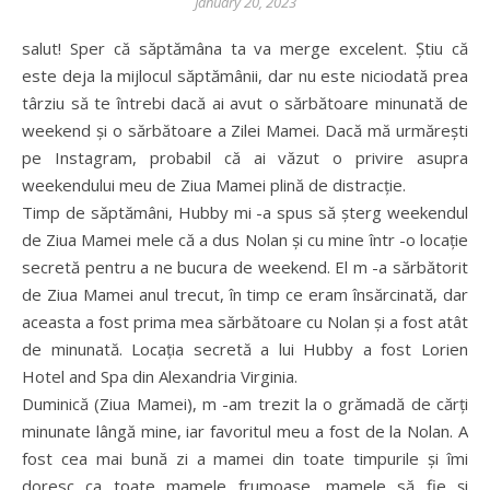
January 20, 2023
salut! Sper că săptămâna ta va merge excelent. Știu că
este deja la mijlocul săptămânii, dar nu este niciodată prea
târziu să te întrebi dacă ai avut o sărbătoare minunată de
weekend și o sărbătoare a Zilei Mamei. Dacă mă urmărești
pe Instagram, probabil că ai văzut o privire asupra
weekendului meu de Ziua Mamei plină de distracție.
Timp de săptămâni, Hubby mi -a spus să șterg weekendul
de Ziua Mamei mele că a dus Nolan și cu mine într -o locație
secretă pentru a ne bucura de weekend. El m -a sărbătorit
de Ziua Mamei anul trecut, în timp ce eram însărcinată, dar
aceasta a fost prima mea sărbătoare cu Nolan și a fost atât
de minunată. Locația secretă a lui Hubby a fost Lorien
Hotel and Spa din Alexandria Virginia.
Duminică (Ziua Mamei), m -am trezit la o grămadă de cărți
minunate lângă mine, iar favoritul meu a fost de la Nolan. A
fost cea mai bună zi a mamei din toate timpurile și îmi
doresc ca toate mamele frumoase, mamele să fie și