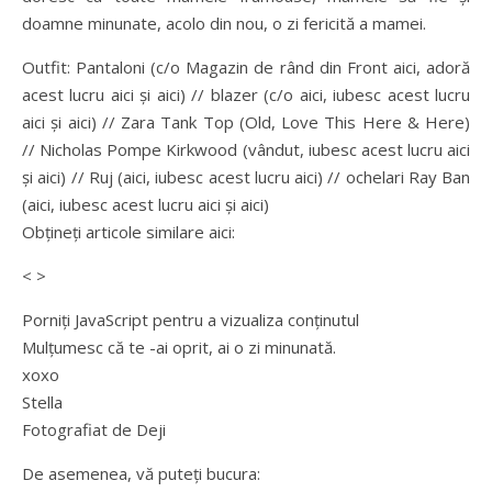
doamne minunate, acolo din nou, o zi fericită a mamei.
Outfit: Pantaloni (c/o Magazin de rând din Front aici, adoră
acest lucru aici și aici) // blazer (c/o aici, iubesc acest lucru
aici și aici) // Zara Tank Top (Old, Love This Here & Here)
// Nicholas Pompe Kirkwood (vândut, iubesc acest lucru aici
și aici) // Ruj (aici, iubesc acest lucru aici) // ochelari Ray Ban
(aici, iubesc acest lucru aici și aici)
Obțineți articole similare aici:
< >
Porniți JavaScript pentru a vizualiza conținutul
Mulțumesc că te -ai oprit, ai o zi minunată.
xoxo
Stella
Fotografiat de Deji
De asemenea, vă puteți bucura: